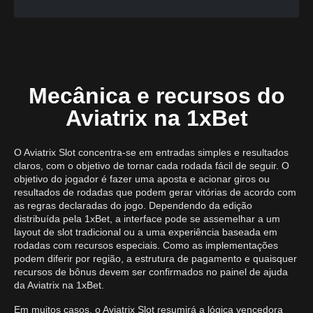
1xRegistro e Depósitos da Bet
Combinações vencedoras e pagamentos
Jogando Aviatrix no celular
Perguntas frequentes
Mecânica e recursos do
Aviatrix na 1xBet
O Aviatrix Slot concentra-se em entradas simples e resultados
claros, com o objetivo de tornar cada rodada fácil de seguir. O
objetivo do jogador é fazer uma aposta e acionar giros ou
resultados de rodadas que podem gerar vitórias de acordo com
as regras declaradas do jogo. Dependendo da edição
distribuída pela 1xBet, a interface pode se assemelhar a um
layout de slot tradicional ou a uma experiência baseada em
rodadas com recursos especiais. Como as implementações
podem diferir por região, a estrutura de pagamento e quaisquer
recursos de bônus devem ser confirmados no painel de ajuda
da Aviatrix na 1xBet.
Em muitos casos, o Aviatrix Slot resumirá a lógica vencedora