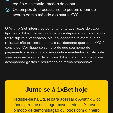
região e as configurações da conta
Os tempos de processamento podem diferir de
acordo com o método e o status KYC
O Aviatrix Slot integra-se perfeitamente aos fluxos de caixa
típicos da 1xBet, permitindo que você deposite, jogue e depois
retire sujeito a verificação. Alguns jogadores relatam que as
retiradas são processadas mais rapidamente quando o KYC é
concluído. Certifique-se sempre de que seu nome de
pagamento corresponda à sua conta e mantenha registros de
suas sessões ao jogar Aviatrix na 1xBet para que você possa
acompanhar gastos e resultados de forma responsável.
Junte-se à 1xBet hoje
Registre-se na 1xBet para acessar o Aviatrix Slot,
bônus generosos e jogo móvel perfeito. Aproveite
o modo de demonstração ou jogos com dinheiro