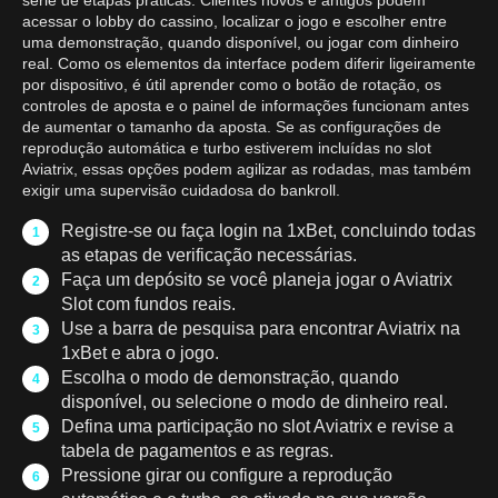
acessar o lobby do cassino, localizar o jogo e escolher entre
uma demonstração, quando disponível, ou jogar com dinheiro
real. Como os elementos da interface podem diferir ligeiramente
por dispositivo, é útil aprender como o botão de rotação, os
controles de aposta e o painel de informações funcionam antes
de aumentar o tamanho da aposta. Se as configurações de
reprodução automática e turbo estiverem incluídas no slot
Aviatrix, essas opções podem agilizar as rodadas, mas também
exigir uma supervisão cuidadosa do bankroll.
Registre-se ou faça login na 1xBet, concluindo todas
as etapas de verificação necessárias.
Faça um depósito se você planeja jogar o Aviatrix
Slot com fundos reais.
Use a barra de pesquisa para encontrar Aviatrix na
1xBet e abra o jogo.
Escolha o modo de demonstração, quando
disponível, ou selecione o modo de dinheiro real.
Defina uma participação no slot Aviatrix e revise a
tabela de pagamentos e as regras.
Pressione girar ou configure a reprodução