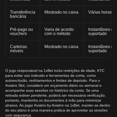
Transferência
Mostrado no caixa
Várias horas a 
bancária
Pré-pago ou
Varia de acordo
Instantâneo qu
vouchers
com o método
suportado
Carteiras
Mostrado no caixa
Instantâneo qu
móveis
suportado
O jogo responsável na 1xBet inclui restrições de idade, KYC
para evitar uso indevido e ferramentas de conta, como
autoexclusão, resfriamentos e limites de depósito. Para o
Aviatrix Slot, considere um orçamento diário ou semanal e
acompanhe suas sessões no histórico da conta. Se uma
retirada estiver pendente, poderá ser necessária verificação,
portanto, mantenha os documentos à mão para minimizar
atrasos. Ao jogar Aviatrix by Aviatrix na 1xBet, manter-se dentro
do seu plano é uma maneira prática de aproveitar as sessões
com segurança.