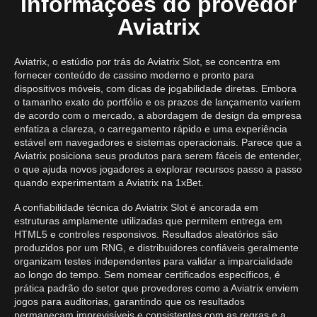
Informações do provedor
Aviatrix
Aviatrix, o estúdio por trás do Aviatrix Slot, se concentra em
fornecer conteúdo de cassino moderno e pronto para
dispositivos móveis, com dicas de jogabilidade diretas. Embora
o tamanho exato do portfólio e os prazos de lançamento variem
de acordo com o mercado, a abordagem de design da empresa
enfatiza a clareza, o carregamento rápido e uma experiência
estável em navegadores e sistemas operacionais. Parece que a
Aviatrix posiciona seus produtos para serem fáceis de entender,
o que ajuda novos jogadores a explorar recursos passo a passo
quando experimentam a Aviatrix na 1xBet.
A confiabilidade técnica do Aviatrix Slot é ancorada em
estruturas amplamente utilizadas que permitem entrega em
HTML5 e controles responsivos. Resultados aleatórios são
produzidos por um RNG, e distribuidores confiáveis geralmente
organizam testes independentes para validar a imparcialidade
ao longo do tempo. Sem nomear certificados específicos, é
prática padrão do setor que provedores como a Aviatrix enviem
jogos para auditorias, garantindo que os resultados
permaneçam imprevisíveis e consistentes com as regras e a