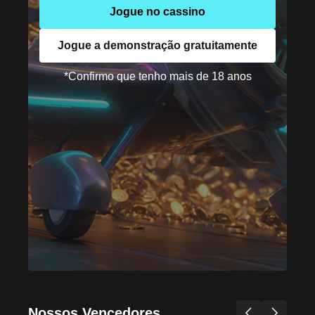
Jogue no cassino
Jogue a demonstração gratuitamente
*Confirmo que tenho mais de 18 anos
Nossos Vencedores