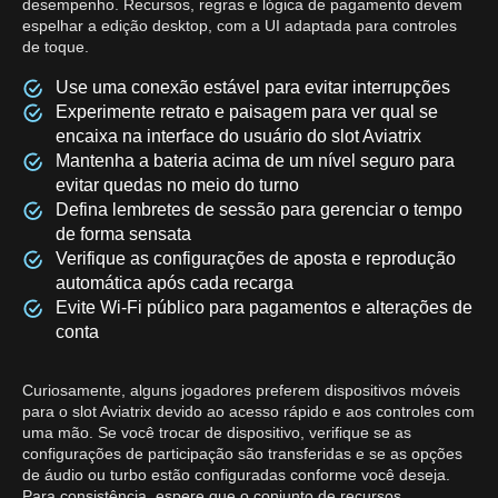
desempenho. Recursos, regras e lógica de pagamento devem
espelhar a edição desktop, com a UI adaptada para controles
de toque.
Use uma conexão estável para evitar interrupções
Experimente retrato e paisagem para ver qual se
encaixa na interface do usuário do slot Aviatrix
Mantenha a bateria acima de um nível seguro para
evitar quedas no meio do turno
Defina lembretes de sessão para gerenciar o tempo
de forma sensata
Verifique as configurações de aposta e reprodução
automática após cada recarga
Evite Wi-Fi público para pagamentos e alterações de
conta
Curiosamente, alguns jogadores preferem dispositivos móveis
para o slot Aviatrix devido ao acesso rápido e aos controles com
uma mão. Se você trocar de dispositivo, verifique se as
configurações de participação são transferidas e se as opções
de áudio ou turbo estão configuradas conforme você deseja.
Para consistência, espere que o conjunto de recursos