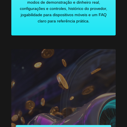
modos de demonstração e dinheiro real,
configurações e controles, histórico do provedor,
jogabilidade para dispositivos móveis e um FAQ
claro para referência prática.