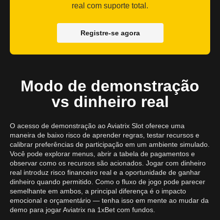
real com suporte total.
Registre-se agora
Modo de demonstração
vs dinheiro real
O acesso de demonstração ao Aviatrix Slot oferece uma
maneira de baixo risco de aprender regras, testar recursos e
calibrar preferências de participação em um ambiente simulado.
Você pode explorar menus, abrir a tabela de pagamentos e
observar como os recursos são acionados. Jogar com dinheiro
real introduz risco financeiro real e a oportunidade de ganhar
dinheiro quando permitido. Como o fluxo de jogo pode parecer
semelhante em ambos, a principal diferença é o impacto
emocional e orçamentário — tenha isso em mente ao mudar da
demo para jogar Aviatrix na 1xBet com fundos.